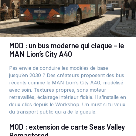
MOD : un bus moderne qui claque – le
MAN Lion’s City A40
Pas envie de conduire les modèles de base
jusqu’en 2030 ? Des créateurs proposent des bus
récents comme le MAN Lion’s City A40, modélisé
avec soin. Textures propres, sons moteur
retravaillés, éclairage intérieur fidèle. Il s’installe en
deux clics depuis le Workshop. Un must si tu veux
du transport public qui a de la gueule.
MOD : extension de carte Seas Valley
Remastered