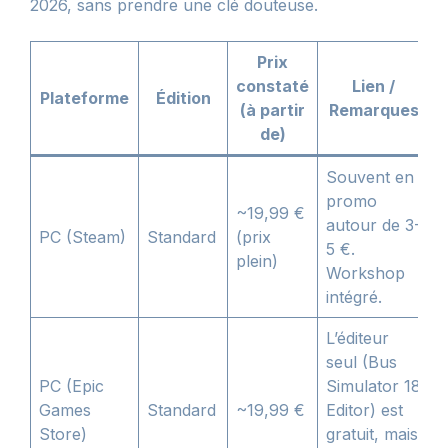
2026, sans prendre une clé douteuse.
Prix
constaté
Lien /
Plateforme
Édition
(à partir
Remarques
de)
Souvent en
promo
~19,99 €
autour de 3-
PC (Steam)
Standard
(prix
5 €.
plein)
Workshop
intégré.
L’éditeur
seul (Bus
PC (Epic
Simulator 18
Games
Standard
~19,99 €
Editor) est
Store)
gratuit, mais