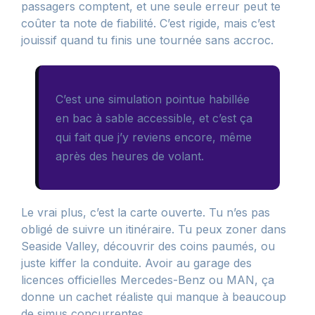
passagers comptent, et une seule erreur peut te
coûter ta note de fiabilité. C’est rigide, mais c’est
jouissif quand tu finis une tournée sans accroc.
C’est une simulation pointue habillée
en bac à sable accessible, et c’est ça
qui fait que j’y reviens encore, même
après des heures de volant.
Le vrai plus, c’est la carte ouverte. Tu n’es pas
obligé de suivre un itinéraire. Tu peux zoner dans
Seaside Valley, découvrir des coins paumés, ou
juste kiffer la conduite. Avoir au garage des
licences officielles Mercedes-Benz ou MAN, ça
donne un cachet réaliste qui manque à beaucoup
de simus concurrentes.