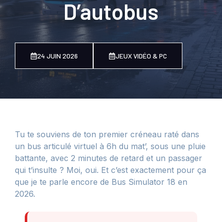
D’autobus
24 JUIN 2026
JEUX VIDÉO & PC
Tu te souviens de ton premier créneau raté dans
un bus articulé virtuel à 6h du mat’, sous une pluie
battante, avec 2 minutes de retard et un passager
qui t’insulte ? Moi, oui. Et c’est exactement pour ça
que je te parle encore de Bus Simulator 18 en
2026.