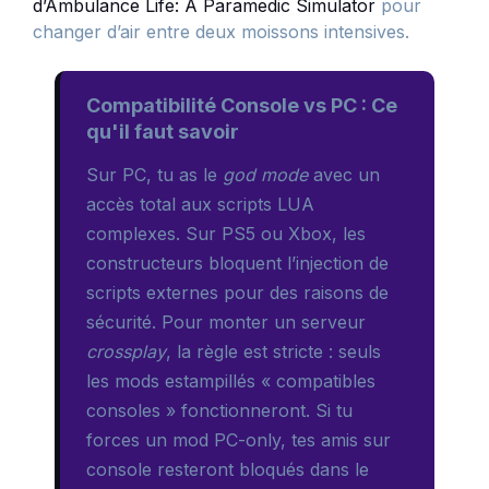
d’Ambulance Life: A Paramedic Simulator
pour
changer d’air entre deux moissons intensives.
Compatibilité Console vs PC : Ce
qu'il faut savoir
Sur PC, tu as le
god mode
avec un
accès total aux scripts LUA
complexes. Sur PS5 ou Xbox, les
constructeurs bloquent l’injection de
scripts externes pour des raisons de
sécurité. Pour monter un serveur
crossplay
, la règle est stricte : seuls
les mods estampillés « compatibles
consoles » fonctionneront. Si tu
forces un mod PC-only, tes amis sur
console resteront bloqués dans le