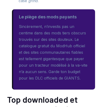
case
grind
.
Le piège des mods payants
Sincèrement, n’investis pas un
centime dans des mods tiers obscurs
trouvés sur des sites douteux. Le
catalogue gratuit du ModHub officiel
et des sites communautaires fiables
est tellement gigantesque que payer
pour un tracteur modélisé à la va-vite
n’a aucun sens. Garde ton budget
pour les DLC officiels de GIANTS.
Top downloaded et