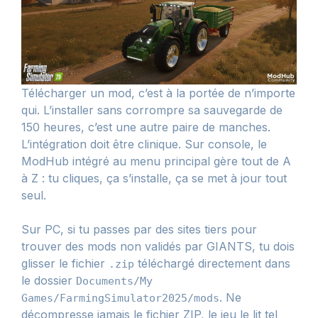
Télécharger un mod, c’est à la portée de n’importe
qui. L’installer sans corrompre sa sauvegarde de
150 heures, c’est une autre paire de manches.
L’intégration doit être clinique. Sur console, le
ModHub intégré au menu principal gère tout de A
à Z : tu cliques, ça s’installe, ça se met à jour tout
seul.
Sur PC, si tu passes par des sites tiers pour
trouver des mods non validés par GIANTS, tu dois
glisser le fichier
téléchargé directement dans
.zip
le dossier
Documents/My
. Ne
Games/FarmingSimulator2025/mods
décompresse jamais le fichier ZIP, le jeu le lit tel