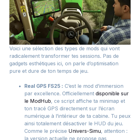
Voici une sélection des types de mods qui vont
radicalement transformer tes sessions. Pas de
gadgets esthétiques ici, on parle d’optimisation
pure et dure de ton temps de jeu.
Real GPS FS25 :
C’est le mod d’immersion
par excellence. Officiellement
disponible sur
le ModHub
, ce script affiche ta minimap et
ton tracé GPS directement sur l’écran
numérique à l’intérieur de ta cabine. Tu peux
ainsi totalement désactiver le HUD du jeu.
Comme le précise
Univers-Simu
, attention :
la version actuelle ne propose pas