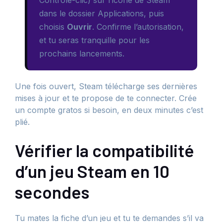
Contrôle-clic) sur l’icône de Steam
dans le dossier Applications, puis
choisis
Ouvrir
. Confirme l’autorisation,
et tu seras tranquille pour les
prochains lancements.
Une fois ouvert, Steam télécharge ses dernières
mises à jour et te propose de te connecter. Crée
un compte gratos si besoin, en deux minutes c’est
plié.
Vérifier la compatibilité
d’un jeu Steam en 10
secondes
Tu mates la fiche d’un jeu et tu te demandes s’il va