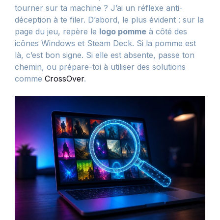
tourner sur ta machine ? J’ai un réflexe anti-
déception à te filer. D’abord, le plus évident : sur la
page du jeu, repère le
logo pomme
à côté des
icônes Windows et Steam Deck. Si la pomme est
là, c’est bon signe. Si elle est absente, passe ton
chemin, ou prépare-toi à utiliser des solutions
comme
CrossOver
.