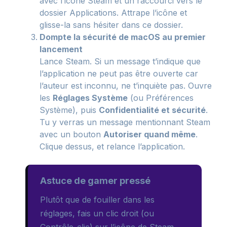
avec l’icône Steam et un raccourci vers le
dossier Applications. Attrape l’icône et
glisse-la sans hésiter dans ce dossier.
Dompte la sécurité de macOS au premier
lancement
Lance Steam. Si un message t’indique que
l’application ne peut pas être ouverte car
l’auteur est inconnu, ne t’inquiète pas. Ouvre
les
Réglages Système
(ou Préférences
Système), puis
Confidentialité et sécurité
.
Tu y verras un message mentionnant Steam
avec un bouton
Autoriser quand même
.
Clique dessus, et relance l’application.
Astuce de gamer pressé
Plutôt que de fouiller dans les
réglages, fais un clic droit (ou