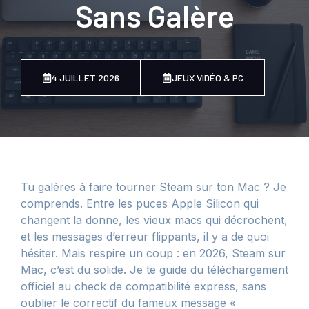
Sans Galère
4 JUILLET 2026
JEUX VIDÉO & PC
Tu galères à faire tourner Steam sur ton Mac ? Je
comprends. Entre les puces Apple Silicon qui
changent la donne, les vieux macs qui décrochent,
et les messages d’erreur flippants, il y a de quoi
hésiter. Mais respire un coup : en 2026, Steam sur
Mac, c’est du solide. Je te guide du téléchargement
officiel au check de compatibilité express, sans
oublier le correctif du fameux message «