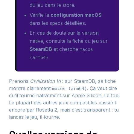
du jeu dans le store.
Vérifie la
configuration macOS
dans les specs détaillées.
En cas de doute sur la version
native, consulte la fiche du jeu sur
SteamDB
et cherche
macos
.
(arm64)
Prenons
Civilization VI
: sur SteamDB, sa fiche
montre clairement
. Ça veut dire
macos (arm64)
qu’il tourne nativement sur Apple Silicon. Le top.
La plupart des autres jeux compatibles passent
encore par Rosetta 2, mais c’est transparent : tu
lances le jeu, il tourne.