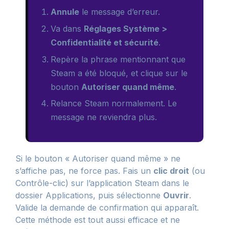
Annule
le message d’erreur.
Va dans
Réglages Système >
Confidentialité et sécurité
.
Repère la phrase mentionnant que
Steam a été bloqué, et clique sur le
bouton
Autoriser quand même
.
Relance Steam normalement. Le
message ne reviendra plus.
Si le bouton « Autoriser quand même » ne
s’affiche pas, ne force pas. Fais un
clic droit
(ou
Contrôle-clic) sur l’application Steam dans le
dossier Applications, puis sélectionne
Ouvrir
.
Valide la demande de confirmation qui apparaît.
Cette méthode est tout aussi efficace et ne