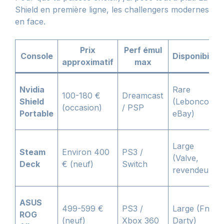
Shield en première ligne, les challengers modernes
en face.
Prix
Perf émul
Console
Disponibilité
approximatif
max
Nvidia
Rare
100-180 €
Dreamcast
Shield
(Leboncoin,
(occasion)
/ PSP
Portable
eBay)
Large
Steam
Environ 400
PS3 /
(Valve,
Deck
€ (neuf)
Switch
revendeurs)
ASUS
499-599 €
PS3 /
Large (Fnac,
ROG
(neuf)
Xbox 360
Darty)