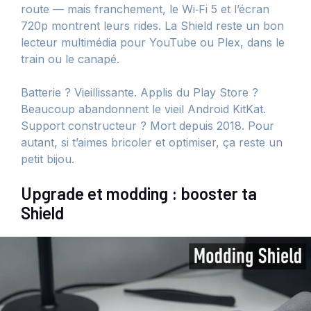
route — mais franchement, le Wi‑Fi 5 et l’écran
720p montrent leurs rides. La Shield reste un bon
lecteur multimédia pour YouTube ou Plex, dans le
train ou le canapé.
Batterie ? Vieillissante. Applis du Play Store ?
Beaucoup abandonnent le vieil Android KitKat.
Support constructeur ? Mort depuis 2018. Pour
autant, si t’aimes bricoler et optimiser, ça reste un
petit bijou.
Upgrade et modding : booster ta
Shield