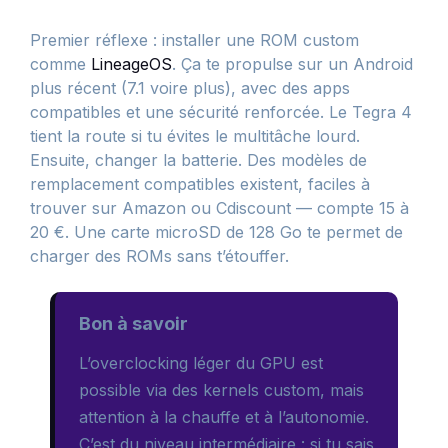
Premier réflexe : installer une ROM custom
comme
LineageOS
. Ça te propulse sur un Android
plus récent (7.1 voire plus), avec des apps
compatibles et une sécurité renforcée. Le Tegra 4
tient la route si tu évites le multitâche lourd.
Ensuite, changer la batterie. Des modèles de
remplacement compatibles existent, faciles à
trouver sur Amazon ou Cdiscount — compte 15 à
20 €. Une carte microSD de 128 Go te permet de
charger des ROMs sans t’étouffer.
Bon à savoir
L’overclocking léger du GPU est
possible via des kernels custom, mais
attention à la chauffe et à l’autonomie.
C’est du niveau intermédiaire : si tu sais