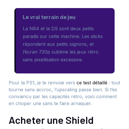
Le vrai terrain de jeu
La N64 et la DS sont deux petits
paradis sur cette machine. Les sticks
répondent aux petits oignons, et
l’écran 720p sublime les jeux rétro
sans pixellisation excessive.
Pour la PS1, je te renvoie vers
ce test détaillé
: tout
tourne sans accroc, l’upscaling passe bien. Si t’es
convaincu par les capacités rétro, voici comment
en choper une sans te faire arnaquer.
Acheter une Shield