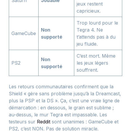
Saturn
Jouable
jeux restent
capricieux.
Trop lourd pour le
Non
Tegra 4. Ne
GameCube
supporté
t’attends pas à du
jeu fluide.
C’est mort. Même
Non
PS2
les jeux légers
supporté
souffrent.
Les retours communautaires confirment que la
Shield « gère sans problème jusqu’à la Dreamcast,
plus la PSP et la DS ». Ça, c’est une vraie ligne de
démarcation : en dessous, le grain est sublime ;
au-dessus, le mur Tegra est impassable. Les
testeurs sur
Reddit
sont unanimes : GameCube et
PS2, c’est NON. Pas de solution miracle.