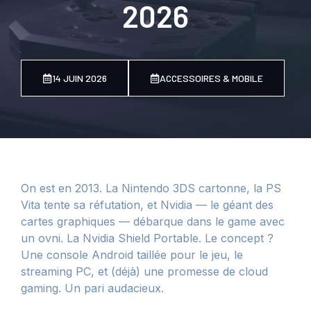
2026
14 JUIN 2026
ACCESSOIRES & MOBILE
On est en 2013. La Nintendo 3DS cartonne, la PS
Vita tente sa réfutation, et Nvidia — le géant des
cartes graphiques — débarque dans le game avec
un ovni. La Nvidia Shield Portable. Le concept ?
Une console Android taillée pour le jeu, le
streaming PC, et (déjà) une promesse de cloud
gaming. Un pari audacieux.